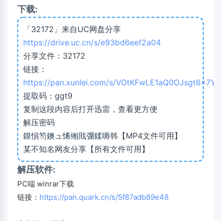
下载:
「32172」来自UC网盘分享
https://drive.uc.cn/s/e93bd6eef2a04
分享文件：32172
链接：
https://pan.xunlei.com/s/VOtKFwLE1aQ0OJsgt6x7Y
提取码：ggt9
复制这段内容后打开迅雷，查看更方便
解压密码
鏌愪笉鐭ュ悕缃戝弸鍒嗕韩【MP4文件可用】
某不知名网友分享【所有文件可用】
解压软件:
PC端 winrar下载
链接：
https://pan.quark.cn/s/5f87adb89e48