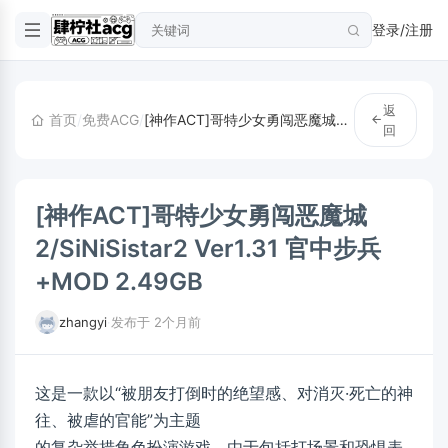
登录/注册
返
首页
/
免费ACG
/
[神作ACT]哥特少女勇闯恶魔城2/SiNiSistar2 Ver1.31 官中步兵+MOD 2.49GB
回
[神作ACT]哥特少女勇闯恶魔城
2/SiNiSistar2 Ver1.31 官中步兵
+MOD 2.49GB
zhangyi
·
发布于 2个月前
这是一款以“被朋友打倒时的绝望感、对消灭·死亡的神
往、被虐的官能”为主题
的复杂举措角色扮演游戏。由于包括打场景和恐惧表