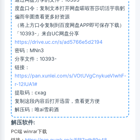
度盘口令：复制文本打开网盘嚯嘏苔莎叨活芋翡躬
偏而辛圊查看更多好资源
（将上方口令复制到百度网盘APP即可保存下载）
「10393-」来自UC网盘分享
https://drive.uc.cn/s/ad5766e5d2194
密码：MNn3
分享文件：10393-
链接：
https://pan.xunlei.com/s/VOtUVgCnykueVlwhF-
r-12lUA1#
提取码：cxag
复制这段内容后打开迅雷，查看更方便
解压码：唯ai雪莉酒
解压软件:
PC端 winrar下载
链接：
https://pan.quark.cn/s/5f87adb89e48