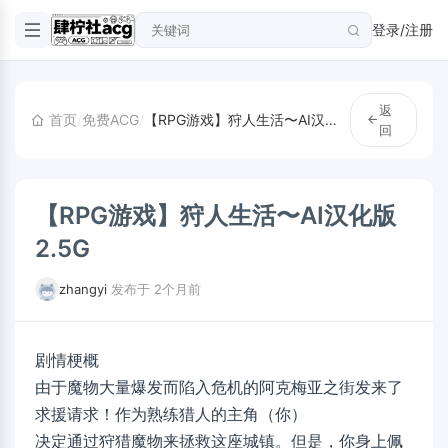
登录/注册
返
首页
/
免费ACG
/
【RPG游戏】狩人生活〜AI汉化版2.5G
回
【RPG游戏】狩人生活〜AI汉化版
2.5G
zhangyi
·
发布于 2个月前
剧情梗概
由于魔物大量爆发而陷入危机的阿克梅亚之街发来了
求援请求！作为熟练猎人的主角（你）
决定通过狩猎魔物来拯救这座城镇。但是，你身上佩