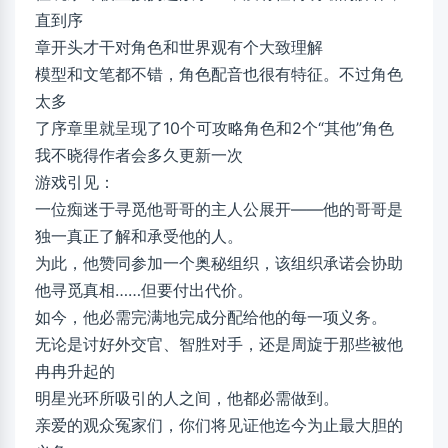
直到序
章开头才干对角色和世界观有个大致理解
模型和文笔都不错，角色配音也很有特征。不过角色
太多
了序章里就呈现了10个可攻略角色和2个“其他”角色
我不晓得作者会多久更新一次
游戏引见：
一位痴迷于寻觅他哥哥的主人公展开——他的哥哥是
独一真正了解和承受他的人。
为此，他赞同参加一个奥秘组织，该组织承诺会协助
他寻觅真相……但要付出代价。
如今，他必需完满地完成分配给他的每一项义务。
无论是讨好外交官、智胜对手，还是周旋于那些被他
冉冉升起的
明星光环所吸引的人之间，他都必需做到。
亲爱的观众冤家们，你们将见证他迄今为止最大胆的