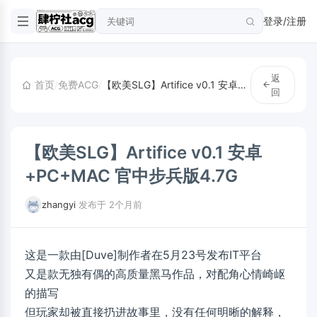
登录/注册
返
首页
/
免费ACG
/
【欧美SLG】Artifice v0.1 安卓+PC+MAC 官中步兵版4.7G
回
【欧美SLG】Artifice v0.1 安卓
+PC+MAC 官中步兵版4.7G
zhangyi
·
发布于 2个月前
这是一款由[Duve]制作者在5月23号发布IT平台
又是款无独有偶的高质量黑马作品，对配角心情崎岖
的描写
但玩家却被直接扔进故事里，没有任何明晰的解释，