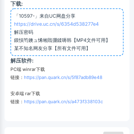
下载:
「10597-」来自UC网盘分享
https://drive.uc.cn/s/6354d538277e4
解压密码
鏌愪笉鐭ュ悕缃戝弸鍒嗕韩【MP4文件可用】
某不知名网友分享【所有文件可用】
解压软件:
PC端 winrar下载
链接：
https://pan.quark.cn/s/5f87adb89e48
安卓端 rar下载
链接：
https://pan.quark.cn/s/a473f338103c