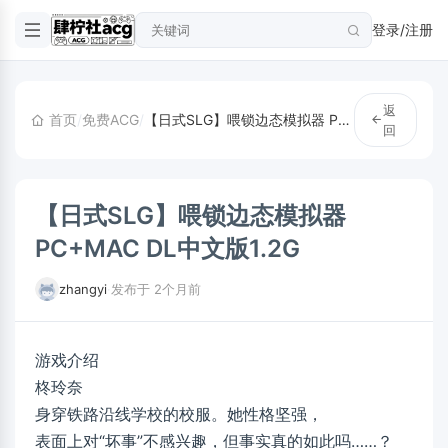
登录/注册
返
首页
/
免费ACG
/
【日式SLG】喂锁边态模拟器 PC+MAC DL中文版1.2G
回
【日式SLG】喂锁边态模拟器
PC+MAC DL中文版1.2G
zhangyi
·
发布于 2个月前
游戏介绍
柊玲奈
身穿铁路沿线学校的校服。她性格坚强，
表面上对“坏事”不感兴趣，但事实真的如此吗……？