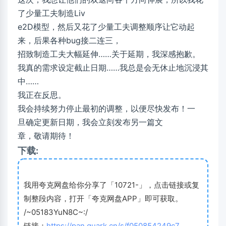
了少量工夫制造Liv
e2D模型，然后又花了少量工夫调整顺序让它动起
来，后果各种bug接二连三，
招致制造工夫大幅延伸……关于延期，我深感抱歉。
我真的需求设定截止日期……我总是会无休止地沉浸其
中……
我正在反思。
我会持续努力停止最初的调整，以便尽快发布！一
旦确定更新日期，我会立刻发布另一篇文
章，敬请期待！
下载:
我用夸克网盘给你分享了「10721-」，点击链接或复
制整段内容，打开「夸克网盘APP」即可获取。
/~05183YuN8C~:/
链接：
https://pan.quark.cn/s/f050854249c7