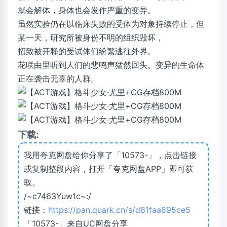
就会解体，身体也会发作严重的变异。
虽然实验仍在以临床失败的受体为对象持续停止，但
某一天，研究所被身份不明的组织毁坏，
招致被开释的受试体们纷繁逃往外界。
花咲由里听到人们的悲鸣声猛然回头。变异的生命体
正在袭击无辜的人群。
下载:
我用夸克网盘给你分享了「10573-」，点击链接
或复制整段内容，打开「夸克网盘APP」即可获
取。
/~c7463Yuw1c~:/
链接：
https://pan.quark.cn/s/d81faa895ce5
「10573-」来自UC网盘分享