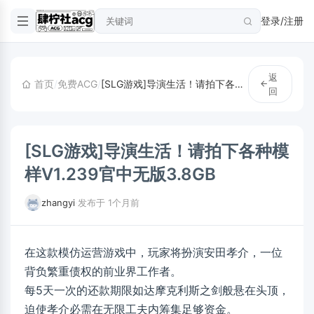
登录/注册
返
首页
/
免费ACG
/
[SLG游戏]导演生活！请拍下各种模样V1.239官中无版3.8GB
回
[SLG游戏]导演生活！请拍下各种模
样V1.239官中无版3.8GB
zhangyi
·
发布于 1个月前
在这款模仿运营游戏中，玩家将扮演安田孝介，一位
背负繁重债权的前业界工作者。
每5天一次的还款期限如达摩克利斯之剑般悬在头顶，
迫使孝介必需在无限工夫内筹集足够资金。