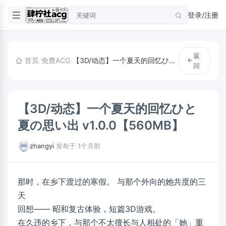
登录/注册
返
首页
/
免费ACG
/
【3D/动态】一个夏天的回忆ひと夏の思い出 v1.0.0【560MB】
回
【3D/动态】一个夏天的回忆ひと
夏の思い出 v1.0.0【560MB】
zhangyi
·
发布于 1个月前
那时，在乡下渡过的寒假。 与那个外向的她共度的三
天
回想—— 昭和复古体验，短篇3D游戏。
在久违的乡下，与那个不太擅长与人相处的「她」重