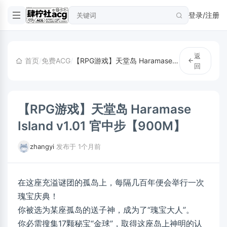
登录/注册
返
首页
/
免费ACG
/
【RPG游戏】天堂岛 Haramase Island v1.01 官中步【900M】
回
【RPG游戏】天堂岛 Haramase
Island v1.01 官中步【900M】
zhangyi
·
发布于 1个月前
在这座充溢谜团的孤岛上，每隔几百年便会举行一次
瑰宝庆典！
你被选为某座孤岛的送子神，成为了“瑰宝大人”。
你必需搜集17颗秘宝“金球”，取得这座岛上神明的认