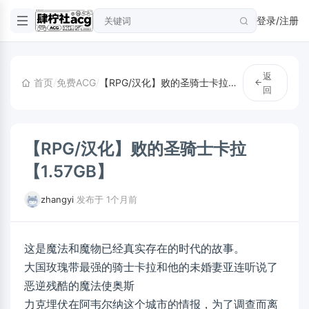
登录/注册
返
首页
/
免费ACG
/
【RPG/汉化】败的圣骑士卡拉【1.57GB】
回
【RPG/汉化】败的圣骑士卡拉
【1.57GB】
zhangyi
·
发布于 1个月前
这是魔法和魔物已经真实存在的时代的故事。
大国玫瑰带最强的骑士卡拉和他的未婚妻亚连听说了
恶逆残酷的魔法使奥斯
力克埋伏在阿韦尔纳这个城市的情报，为了调查而离