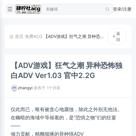
登录/注册
返
首页
/
免费ACG
/
【ADV游戏】狂气之潮 异种恐怖独白ADV Ver1.03 官中2.2G
回
【ADV游戏】狂气之潮 异种恐怖独
白ADV Ver1.03 官中2.2G
zhangyi
·
发布于 1个月前
仅此而已，唯有被贪心地腐蚀，除此之外别无他法。
在幽暗的海域中等候着的，是“恐惧之物”们的狂宴
——
倾力贡献，精雕细琢的异种惧ADV