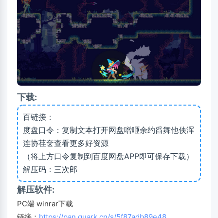
下载:
百链接：
度盘口令：复制文本打开网盘噌咂余约舀舞他佒浑
连协荏奁查看更多好资源
（将上方口令复制到百度网盘APP即可保存下载）
解压码：三次郎
解压软件:
PC端 winrar下载
链接：
https://pan.quark.cn/s/5f87adb89e48