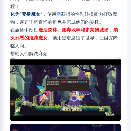
程！
化为“变身魔女”
，使用
新
获得的性别转换能力打败魔
物，邂逅千奇百怪的角色并完成他们的委托。
在旅途中闯过
魔法森林、废弃地牢和史莱姆城堡，消
灭邪恶的混沌魔女
。她用黑暗腐蚀了世界，让诅咒降
临人间。
帮助人们解决麻烦