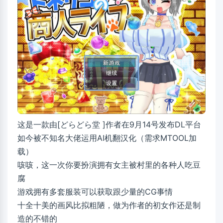
这是一款由[どらどら堂 ]作者在9月14号发布DL平台
如今被不知名大佬运用AI机翻汉化（需求MTOOL加
载）
咳咳，这一次你要扮演拥有女主被村里的各种人吃豆
腐
游戏拥有多套服装可以获取跟少量的CG事情
十全十美的画风比拟粗陋，做为作者的初女作还是制
造的不错的