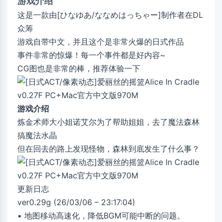
游戏介绍
这是一款由[ひなゆあ/ななめはっちゃー]制作者在DL
众筹
游戏自带中文，并且这个是非常火爆的日式作品
事件非常的惊爆！每一个事件都是好内容~
CG图也是非常的棒，推荐体验一下
游戏介绍
炼金术师大小姐诺艾尔为了帮助姐姐，去了魔法森林
搞魔法水晶
但在回去的路上发现怪物，森林到底发生了什么事？
更新日志
ver0.29g (26/03/06 – 23:17:04)
• 地图移动高速化，降低BGM可能中断的问题。