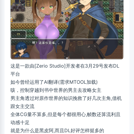
这是一款由[Zerio Studio]开发者在3月29号发布DL
平台
如今曾经运用了AI翻译(需求MTOOL加载)
咳，控制穿越到书中世界的男主去攻略女主
男主角透过对原作世界的知识挽救了好几次主角,借机
跟女主交流
全体CG量不算多,但是每个都很用心,帧数还算流利且
动感十足
就是为什么是黑皮阿,而且DL好评怎样挺多的