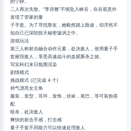
的宁静。
二人再次失散。”李诗雅”不慎坠入峡谷，在谷底意外
发现了管家的量
子手套。为了寻找挚友，她毅然踏上险途，却浑然不
知自己已深陷惊天秘密漩涡之中。
游戏玩法
第三人称射击融合动作元素，处决敌人，使用量子手
套摧毁敌人，享受高速战斗的血腥厮杀之旅。
写实科幻末日氛围渲染
剧情模式
挑战模式 (已完成 4 个)
帅气漂亮女主角
服装，发型，耳环，发饰，丝袜，尾巴，等可装扮搭
配
暗杀，处决敌人
爽快的射击手感，打击感
量子手套不同能力可以快速处理敌人