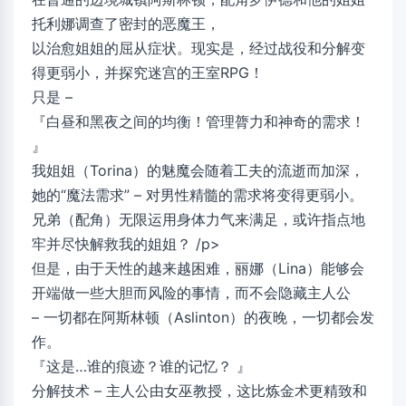
托利娜调查了密封的恶魔王，
以治愈姐姐的屈从症状。现实是，经过战役和分解变
得更弱小，并探究迷宫的王室RPG！
只是 –
『白昼和黑夜之间的均衡！管理膂力和神奇的需求！
』
我姐姐（Torina）的魅魔会随着工夫的流逝而加深，
她的“魔法需求” – 对男性精髓的需求将变得更弱小。
兄弟（配角）无限运用身体力气来满足，或许指点地
牢并尽快解救我的姐姐？ /p>
但是，由于天性的越来越困难，丽娜（Lina）能够会
开端做一些大胆而风险的事情，而不会隐藏主人公
– 一切都在阿斯林顿（Aslinton）的夜晚，一切都会发
作。
『这是…谁的痕迹？谁的记忆？ 』
分解技术 – 主人公由女巫教授，这比炼金术更精致和