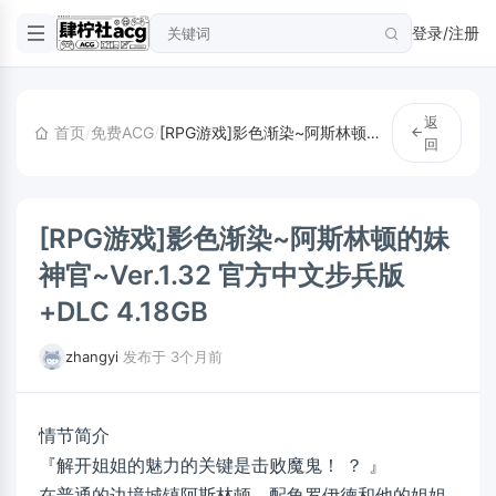
登录/注册
返
首页
/
免费ACG
/
[RPG游戏]影色渐染~阿斯林顿的妹神官~Ver.1.32 官方中文步兵版+DLC 4.18GB
回
[RPG游戏]影色渐染~阿斯林顿的妹
神官~Ver.1.32 官方中文步兵版
+DLC 4.18GB
zhangyi
·
发布于 3个月前
情节简介
『解开姐姐的魅力的关键是击败魔鬼！ ？ 』
在普通的边境城镇阿斯林顿，配角罗伊德和他的姐姐