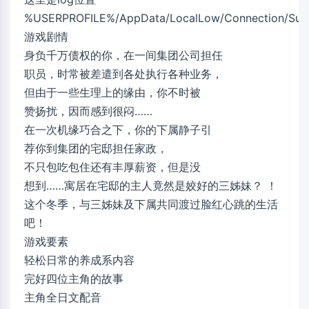
%USERPROFILE%/AppData/LocalLow/Connection/Sum
游戏剧情
身负千万债权的你，在一间集团公司担任
职员，时常被差遣到各处执行各种业务，
但由于一些生理上的缘由，你不时被
赞扬扰，因而感到很闷……
在一次机缘巧合之下，你的下属静子引
荐你到集团的宅邸担任家政，
不只包吃包住还有丰厚薪资，但是没
想到……寓居在宅邸的主人竟然是姣好的三姊妹？ ！
这个冬季，与三姊妹及下属共同渡过脸红心跳的生活
吧！
游戏要素
轻松日常的养成系内容
完好四位主角的故事
主角全日文配音