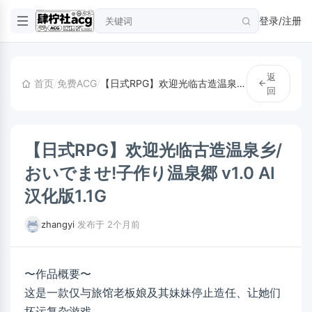
登录/注册
返
首页
/
免费ACG
/
【日式RPG】欢迎光临古造温泉乡/おいでませ!子作り温泉郷 v1.0 AI汉化版1.1G
回
【日式RPG】欢迎光临古造温泉乡/
おいでませ!子作り温泉郷 v1.0 AI
汉化版1.1G
zhangyi
·
发布于 2个月前
〜作品概要〜
这是一款仅与旅馆老板娘及其妹妹停止造任、让她们
坏运复杂游戏。