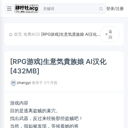
登录/注册
返
首页
/
免费ACG
/
[RPG游戏]生意気貴族娘 AI汉化 [432MB]
回
[RPG游戏]生意気貴族娘 AI汉化
[432MB]
zhangyi
·
发布于 2个月前
游戏内容
目的是逃离盗贼的巢穴。
找出武器，反过来经验那些盗贼吧！
当然，假如被发现，等候着她的将