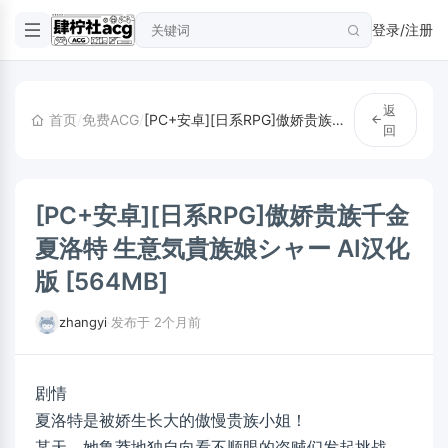
登录/注册
返
首页
/
免费ACG
/
[PC+安卓][日系RPG]傲娇贵族千金夏洛特 生意気貴族娘シャー AI汉化版 [564MB]
回
[PC+安卓][日系RPG]傲娇贵族千金
夏洛特 生意気貴族娘シャー AI汉化
版 [564MB]
zhangyi
·
发布于 2个月前
剧情
夏洛特是被娇生长大的傲慢贵族小姐！
某天，她鲁莽地独自向看不顺眼的盗贼们发起挑战。