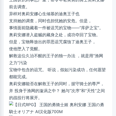
前去调查。
异样对奥莉安娜心生倾慕的迪奥王子也
支持她的调查，同时也担忧她的安危。但是，
事情面前隐藏着一件被诅咒的宝物——“库萨之宝”。
奥莉安娜潜入盗贼的藏身之处，成功夺回了宝物。
但是，宝物释放出的罪恶诅咒腐蚀了迪奥王子，
使他堕入了觉醒。
解救这位久治不醒的王子的独一办法 ，就是用“渔网
之力”污染
宝物中包含的诅咒。 听说，假如污染成功，任何愿望
都能完成。
奥莉安娜能否在解救王子的同时，据守骑士的尊严，
并 投身于渔网的漩涡之中？ 她与“次序”和“天性”之间
的战役行将展开。