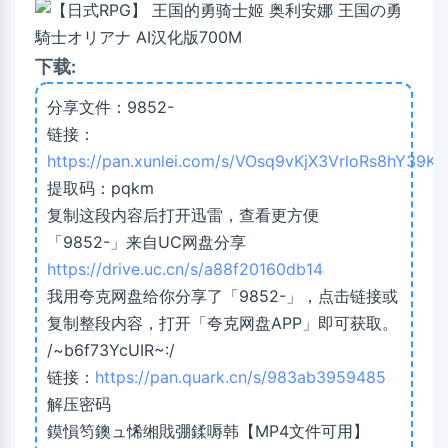
下载:
分享文件：9852-
链接：
https://pan.xunlei.com/s/VOsq9vKjX3VrloRs8hY39K
提取码：pqkm
复制这段内容后打开迅雷，查看更方便
「9852-」来自UC网盘分享
https://drive.uc.cn/s/a88f20160db14
我用夸克网盘给你分享了「9852-」，点击链接或
复制整段内容，打开「夸克网盘APP」即可获取。
/~b6f73YcUIR~:/
链接：
https://pan.quark.cn/s/983ab3959485
解压密码
鏌愪笉鐭ュ悕缃戝弸鍒嗕韩【MP4文件可用】