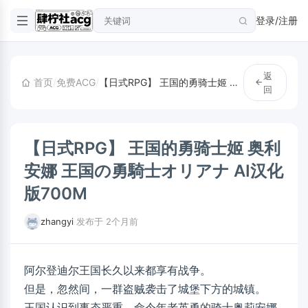
登录/注册
返
首页
/
免费ACG
/
【日式RPG】 王国的勇骑士姬 奥利安娜 王国の勇騎士オリアナ AI汉化版700M
回
【日式RPG】 王国的勇骑士姬 奥利
安娜 王国の勇騎士オリアナ AI汉化
版700M
zhangyi
·
发布于 2个月前
阿尔登迪尔王国长久以来都享有战争。
但是，忽然间，一群盗贼袭击了城堡下方的城镇。
王国认识到事态严重，命令年老英勇的骑士奥莉安娜