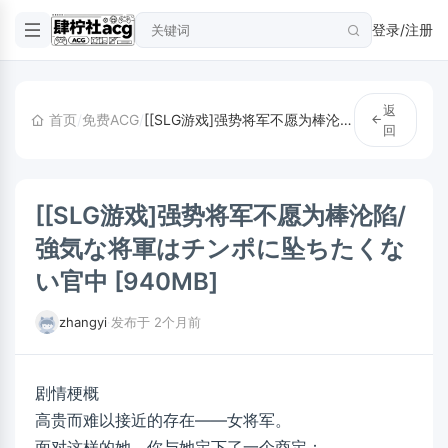
登录/注册
返
首页
/
免费ACG
/
[[SLG游戏]强势将军不愿为棒沦陷/強気な将軍はチンポに坠ちたくない官中 [940MB]
回
[[SLG游戏]强势将军不愿为棒沦陷/
強気な将軍はチンポに坠ちたくな
い官中 [940MB]
zhangyi
·
发布于 2个月前
剧情梗概
高贵而难以接近的存在——女将军。
面对这样的她，你与她定下了一个商定：