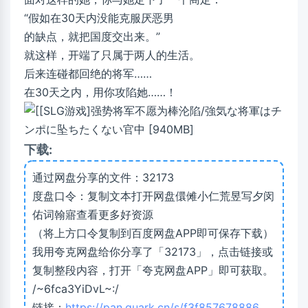
“假如在30天内没能克服厌恶男
的缺点，就把国度交出来。”
就这样，开端了只属于两人的生活。
后来连碰都回绝的将军……
在30天之内，用你攻陷她……！
下载:
通过网盘分享的文件：32173
度盘口令：复制文本打开网盘儇傩小仁荒昱写夕闵
佑词翰寤查看更多好资源
（将上方口令复制到百度网盘APP即可保存下载）
我用夸克网盘给你分享了「32173」，点击链接或
复制整段内容，打开「夸克网盘APP」即可获取。
/~6fca3YiDvL~:/
链接：
https://pan.quark.cn/s/f3f857678886