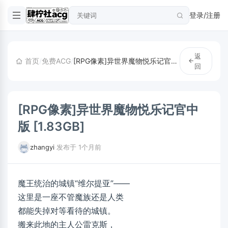
登录/注册
返
首页
/
免费ACG
/
[RPG像素]异世界魔物悦乐记官中版 [1.83GB]
回
[RPG像素]异世界魔物悦乐记官中
版 [1.83GB]
zhangyi
·
发布于 1个月前
魔王统治的城镇“维尔提亚”——
这里是一座不管魔族还是人类
都能失掉对等看待的城镇。
搬来此地的主人公雷克斯，