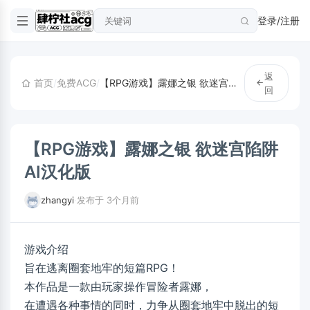
登录/注册
返
首页
/
免费ACG
/
【RPG游戏】露娜之银 欲迷宫陷阱 AI汉化版
回
【RPG游戏】露娜之银 欲迷宫陷阱
AI汉化版
zhangyi
·
发布于 3个月前
游戏介绍
旨在逃离圈套地牢的短篇RPG！
本作品是一款由玩家操作冒险者露娜，
在遭遇各种事情的同时，力争从圈套地牢中脱出的短