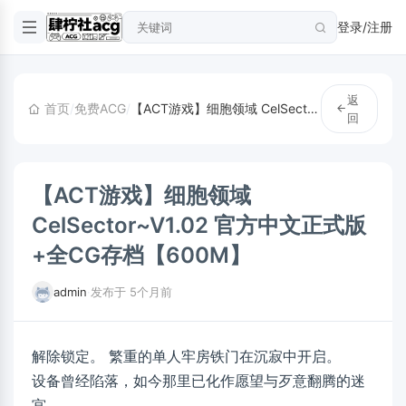
登录/注册
返
首页
/
免费ACG
/
【ACT游戏】细胞领域 CelSector~V1.02 官方中文正式版+全CG存档【600M】
回
【ACT游戏】细胞领域
CelSector~V1.02 官方中文正式版
+全CG存档【600M】
admin
·
发布于 5个月前
解除锁定。 繁重的单人牢房铁门在沉寂中开启。
设备曾经陷落，如今那里已化作愿望与歹意翻腾的迷
宫。