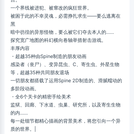
一个界线被进犯、被窜改的疯狂世界。
被困于此的不幸灵魂，必需挣扎求生——要么逃离在
黑
暗中彷徨的异形怪物，要么被它们夺去本人的……
探究宽广地图的科幻横向卷轴举措射击游戏。
丰厚内容
・超越35种由Spine制造的朋友动画
感染者（丧尸）、变异昆虫、C、寄生虫、外星生物
等，超越35种共同朋友退场
一切朋友都搭载了运用Spine 2D制造的、滑腻蠕动的
多阶段动画。
・全6个关卡的精密手绘美术
监狱、回廊、下水道、虫巢、研究所，以及寄生生物
的内……
每一处细节都精心描画的背景美术，将您引向一个异
质的世界。|