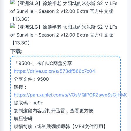
下载:
「9500-」来自UC网盘分享
https://drive.uc.cn/s/573df566c7c04
分享文件：9500-
链接：
https://pan.xunlei.com/s/VOsMQlPORZswxSsGjHM0ij
提取码：hc9d
复制这段内容后打开迅雷，查看更方便
解压密码
鏌愪笉鐭ュ悕缃戝弸鍒嗕韩【MP4文件可用】