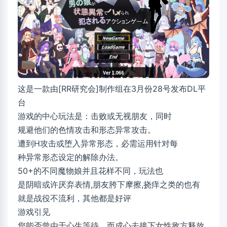
这是一款由[RR研究会]制作组在3月份28号发布DL平
台
游戏的中心玩法是：击败或无视朋友，同时
规避他们的色情攻击和形态异常攻击。
遭到H攻击或堕入异常形态，必需运用针对每
种异常形态设定的解除办法。
50+的不同魔物娘并且花样不同，玩法也
是阴暗或许厌弃表情,朋友胯下摩擦,挠痒之类的也有
就是战役不流利，其他都是好评
游戏引见
您能否曾由于心生等待，而成心去接下女性敌方释放