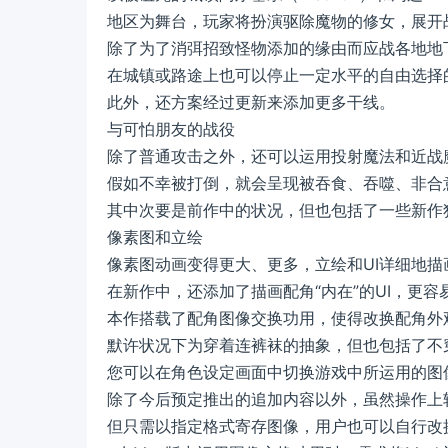
地区为舞台，玩家将扮演驱除魔物的修女，展开
除了为了消弭招致怪物添加的缘由而应战各地地
在城镇或路途上也可以停止一定水平的自由选择
此外，还方案经过更新来添加更多干线。
与可怕朋友的战役
除了普通攻击之外，还可以运用投射魔法和近战
假如不幸被打倒，就会呈现被吞食、吞噬、非合
其中次要是前作中的状况，但也包括了一些新作
像素图和立绘
像素图动画变得更大、更多，立绘和UI详细地描
在新作中，还添加了描画配角“内在”的UI，更容
本作搭载了配角图像交换功用，使得改换配角外
默许状况下为穿着连裤袜的抽象，但也包括了不
您可以在角色设定画面中切换游戏中所运用的图
除了今后预定推出的追加内容以外，虽然操作上
但只需以指定格式寄存图像，用户也可以自行改