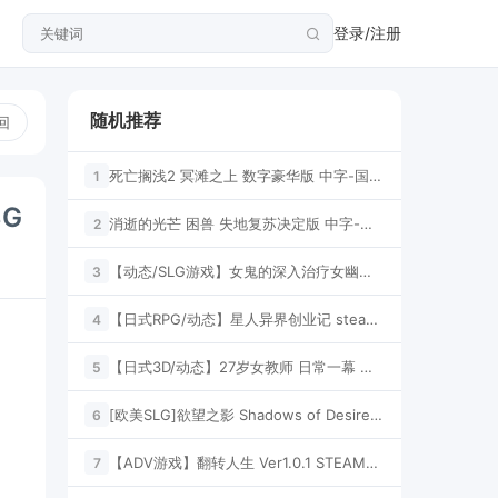
登录/注册
随机推荐
回
死亡搁浅2 冥滩之上 数字豪华版 中字-国语 V1.1.53.0Fix+全DLC+预购奖励+修改器【100G】
1
3G
消逝的光芒 困兽 失地复苏决定版 中字-国语 V1.6.0-噩梦 豪华单机版 【74G】
2
【动态/SLG游戏】女鬼的深入治疗女幽霊の秘められた治療~V0.8.26+存档【7G】
3
【日式RPG/动态】星人异界创业记 steam官中步兵版2G
4
【日式3D/动态】27岁女教师 日常一幕 第1章 DL官中版1.1G
5
[欧美SLG]欲望之影 Shadows of Desire Ch.5-Ch.9 Ver0.9.5 第二部 汉化版PC+安卓14.3G
6
【ADV游戏】翻转人生 Ver1.0.1 STEAM官方中文版【800M/CV】
7