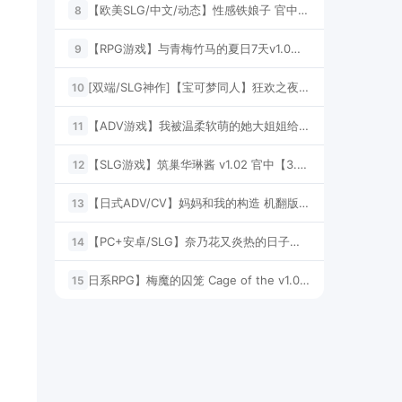
【欧美SLG/中文/动态】性感铁娘子 官中步兵版 【新作/2.7G】
8
【RPG游戏】与青梅竹马的夏日7天v1.0汉化版1G
9
[双端/SLG神作]【宝可梦同人】狂欢之夜 Unova Nights v3.0 汉化版2GB
10
【ADV游戏】我被温柔软萌的她大姐姐给缠上了 汉化666M
11
【SLG游戏】筑巢华琳酱 v1.02 官中【3.99GB】
12
【日式ADV/CV】妈妈和我的构造 机翻版【1.3G】
13
【PC+安卓/SLG】奈乃花又炎热的日子汉化版+自带全CG回想500M
14
日系RPG】梅魔的囚笼 Cage of the v1.02 官方中文版【428M】
15