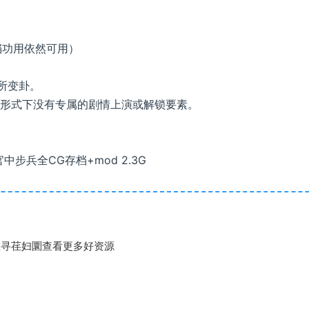
档功用依然可用）
所变卦。
d形式下没有专属的剧情上演或解锁要素。
救寻荏妇圜查看更多好资源
）