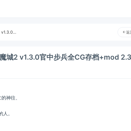
[像素ACT/动态]哥特少女勇闯恶魔城2 v1.3.0官中步兵全CG存档+mod 2.3G
返
城2 v1.3.0官中步兵全CG存档+mod 2.
亡的神往、
的人。