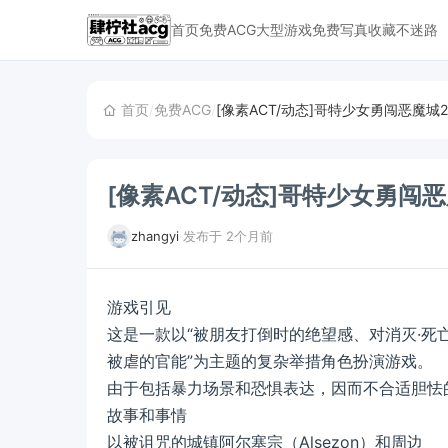
首页
免费ACG
大型游戏
免费写真
收藏不迷路
首页
/
免费ACG
/
[像素ACT/动态]哥特少女勇闯恶魔
zhangyi
·
发布于 2个月前
游戏引见
这是一款以“被朋友打倒时的绝望感、对消灭·死
被虐的官能”为主题的复杂举措角色扮演游戏。
由于包括暴力场景和恐惧表达，因而不合适胆怯
故事和事情
以被诅咒的城镇阿尔塞宗（Alsezon）和周边