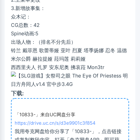
3.新增故事集：
众木记：
CG总数：42
Spine动画:5
出场人物：（排名不分先后）
铃兰 戴菲恩 歌蕾蒂娅 亚叶 烈夏 塔季扬娜 忍冬 温德
米尔公爵 赫拉提娅 菈玛莲 莉莉娅
西西里夫人 扎罗 安东尼奥 拂哀菈 Mon3tr
下载:
「10833-」来自UC网盘分享
https://drive.uc.cn/s/d3e9901c3f854
我用夸克网盘给你分享了「10833-」，点击链接
或复制整段内容，打开「夸克网盘APP」即可获